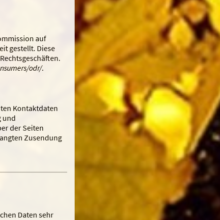
Kommission auf
t gestellt. Diese
e-Rechtsgeschäften.
onsumers/odr/
.
hten Kontaktdaten
g und
er der Seiten
erlangten Zusendung
ichen Daten sehr