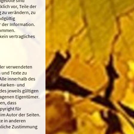
Angebote sind
lich vor, Teile der
 zu verändern, zu
ndgültig
r der Information.
rnommen.
kein vertragliches
 der verwendeten
n und Texte zu
Alle innerhalb des
 Marken- und
s jeweils gültigen
ragenen Eigentümer.
hen, dass
pyright für
eim Autor der Seiten.
te in anderen
ckliche Zustimmung