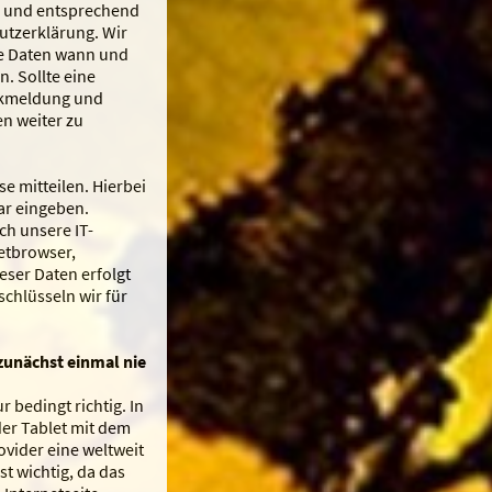
h und entsprechend
utzerklärung. Wir
he Daten wann und
. Sollte eine
ückmeldung und
n weiter zu
e mitteilen. Hierbei
ar eingeben.
h unsere IT-
netbrowser,
eser Daten erfolgt
chlüsseln wir für
 zunächst einmal nie
r bedingt richtig. In
er Tablet mit dem
ovider eine weltweit
t wichtig, da das