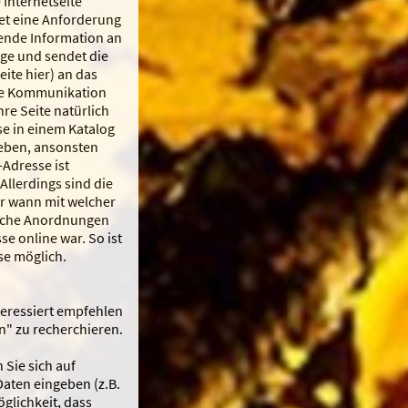
 Internetseite
et eine Anforderung
gende Information an
age und sendet die
eite hier) an das
ine Kommunikation
hre Seite natürlich
se in einem Katalog
geben, ansonsten
-Adresse ist
Allerdings sind die
er wann mit welcher
tliche Anordnungen
e online war. So ist
se möglich.
eressiert empfehlen
n" zu recherchieren.
 Sie sich auf
Daten eingeben (z.B.
glichkeit, dass