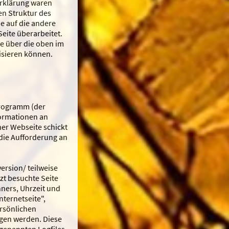
Erklärung waren
en Struktur des
de auf die andere
Seite überarbeitet.
te über die oben im
isieren können.
programm (der
formationen an
ner Webseite schickt
 die Aufforderung an
ersion/ teilweise
zt besuchte Seite
ners, Uhrzeit und
ternetseite",
ersönlichen
gen werden. Diese
genannten Logfiles