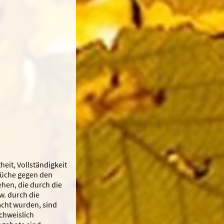
heit, Vollständigkeit
prüche gegen den
ehen, die durch die
. durch die
acht wurden, sind
chweislich