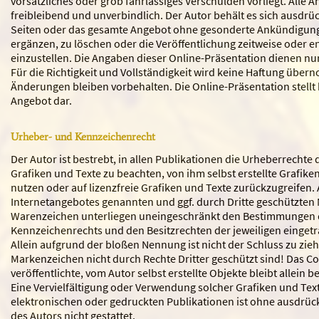
vorsätzliches oder grob fahrlässiges Verschulden vorliegt. Alle 
freibleibend und unverbindlich. Der Autor behält es sich ausdrück
Seiten oder das gesamte Angebot ohne gesonderte Ankündigung
ergänzen, zu löschen oder die Veröffentlichung zeitweise oder e
einzustellen. Die Angaben dieser Online-Präsentation dienen nu
Für die Richtigkeit und Vollständigkeit wird keine Haftung übe
Änderungen bleiben vorbehalten. Die Online-Präsentation stellt 
Angebot dar.
Urheber- und Kennzeichenrecht
Der Autor ist bestrebt, in allen Publikationen die Urheberrechte
Grafiken und Texte zu beachten, von ihm selbst erstellte Grafike
nutzen oder auf lizenzfreie Grafiken und Texte zurückzugreifen. 
Internetangebotes genannten und ggf. durch Dritte geschützten
Warenzeichen unterliegen uneingeschränkt den Bestimmungen de
Kennzeichenrechts und den Besitzrechten der jeweiligen einget
Allein aufgrund der bloßen Nennung ist nicht der Schluss zu zie
Markenzeichen nicht durch Rechte Dritter geschützt sind! Das Co
veröffentlichte, vom Autor selbst erstellte Objekte bleibt allein b
Eine Vervielfältigung oder Verwendung solcher Grafiken und Tex
elektronischen oder gedruckten Publikationen ist ohne ausdrü
des Autors nicht gestattet.