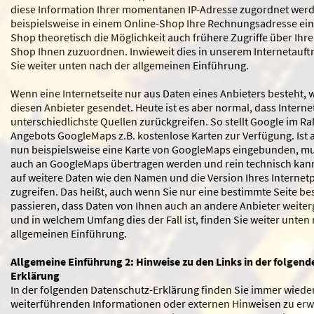
diese Information Ihrer momentanen IP-Adresse zugordnet wer
beispielsweise in einem Online-Shop Ihre Rechnungsadresse ein
Shop theoretisch die Möglichkeit auch frühere Zugriffe über Ihre
Shop Ihnen zuzuordnen. Inwieweit dies in unserem Internetauftritt
Sie weiter unten nach der allgemeinen Einführung.
Wenn eine Internetseite nur aus Daten eines Anbieters besteht, w
diesen Anbieter gesendet. Heute ist es aber normal, dass Interne
unterschiedlichste Quellen zurückgreifen. So stellt Google im R
Angebots GoogleMaps z.B. kostenlose Karten zur Verfügung. Ist 
nun beispielsweise eine Karte von GoogleMaps eingebunden, mu
auch an GoogleMaps übertragen werden und rein technisch ka
auf weitere Daten wie den Namen und die Version Ihres Intern
zugreifen. Das heißt, auch wenn Sie nur eine bestimmte Seite b
passieren, dass Daten von Ihnen auch an andere Anbieter weiter
und in welchem Umfang dies der Fall ist, finden Sie weiter unten
allgemeinen Einführung.
Allgemeine Einführung 2: Hinweise zu den Links in der folgen
Erklärung
In der folgenden Datenschutz-Erklärung finden Sie immer wieder
weiterführenden Informationen oder externen Hinweisen zu erw