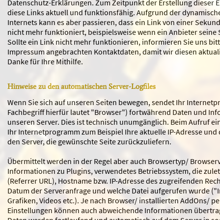
Datenschutz-Erklärungen. Zum Zeitpunkt der Erstellung dieser 
diese Links aktuell und funktionsfähig. Aufgrund der dynamisch
Internets kann es aber passieren, dass ein Link von einer Sekun
nicht mehr funktioniert, beispielsweise wenn ein Anbieter seine 
Sollte ein Link nicht mehr funktionieren, informieren Sie uns bit
Impressum angebrachten Kontaktdaten, damit wir diesen aktual
Danke für Ihre Mithilfe.
Hinweise zu den automatischen Server-Logfiles
Wenn Sie sich auf unseren Seiten bewegen, sendet Ihr Internet
Fachbegriff hierfür lautet "Browser") fortwährend Daten und In
unseren Server. Dies ist technisch unumgänglich. Beim Aufruf ei
Ihr Internetprogramm zum Beispiel Ihre aktuelle IP-Adresse und
den Server, die gewünschte Seite zurückzuliefern.
Übermittelt werden in der Regel aber auch Browsertyp/ Browserv
Informationen zu Plugins, verwendetes Betriebssystem, die zulet
(Referrer URL), Hostname bzw. IP-Adresse des zugreifenden Rech
Datum der Serveranfrage und welche Datei aufgerufen wurde ("In
Grafiken, Videos etc.). Je nach Browser/ installierten AddOns/ p
Einstellungen können auch abweichende Informationen übertra
Daten werden fortlaufend und automatisch auf dem Server in so