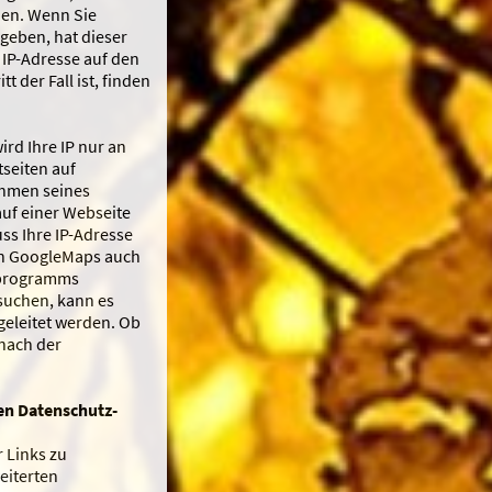
den. Wenn Sie
geben, hat dieser
 IP-Adresse auf den
 der Fall ist, finden
ird Ihre IP nur an
tseiten auf
ahmen seines
auf einer Webseite
ss Ihre IP-Adresse
nn GoogleMaps auch
etprogramms
esuchen, kann es
geleitet werden. Ob
 nach der
den Datenschutz-
 Links zu
eiterten