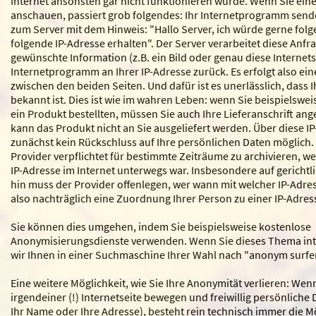
Internet ansonsten gar nicht funktionieren würde. Wenn Sie eine
anschauen, passiert grob folgendes: Ihr Internetprogramm send
zum Server mit dem Hinweis: "Hallo Server, ich würde gerne fol
folgende IP-Adresse erhalten". Der Server verarbeitet diese Anfr
gewünschte Information (z.B. ein Bild oder genau diese Internets
Internetprogramm an Ihrer IP-Adresse zurück. Es erfolgt also e
zwischen den beiden Seiten. Und dafür ist es unerlässlich, dass I
bekannt ist. Dies ist wie im wahren Leben: wenn Sie beispielswei
ein Produkt bestellten, müssen Sie auch Ihre Lieferanschrift an
kann das Produkt nicht an Sie ausgeliefert werden. Über diese IP
zunächst kein Rückschluss auf Ihre persönlichen Daten möglich. 
Provider verpflichtet für bestimmte Zeiträume zu archivieren, w
IP-Adresse im Internet unterwegs war. Insbesondere auf gerich
hin muss der Provider offenlegen, wer wann mit welcher IP-Adress
also nachträglich eine Zuordnung Ihrer Person zu einer IP-Adres
Sie können dies umgehen, indem Sie beispielsweise kostenlose
Anonymisierungsdienste verwenden. Wenn Sie dieses Thema int
wir Ihnen in einer Suchmaschine Ihrer Wahl nach "anonym surfe
Eine weitere Möglichkeit, wie Sie Ihre Anonymität verlieren: Wenn
irgendeiner (!) Internetseite bewegen und freiwillig persönliche 
Ihr Name oder Ihre Adresse), besteht rein technisch immer die Mö